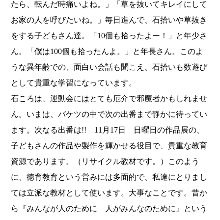
たら、
転んだ時痛いよね。」「
草を抜いてキレイにして
お家の人を呼びたいね。」毎日進んで、
石拾いや草抜き
をする子どもさん達。「10個も拾ったよー！」
と年少さ
ん。「僕は100個も拾ったんよ。」と年長さん。
このよ
うな異年齢での、面白い会話も聞こえ、
石拾いも数遊び
として貴重な学習になっています。
石ころは、運動会にはとても厄介で邪魔者かもしれませ
ん。
いまは、バケツの中で次の出番まで静かに待ってい
ます。
次なる出番は!! 11月17日 日曜日の作品展の、
子どもさんの作品や製作を輝かせる役目で、
貴重な教育
資源であります。（リサイクル教材です。）
このよう
に、徳育教育という営みには多面的で、
私達にとりまし
ては立派な教材として使います。大事なことです。
昔か
ら『みんなが人のために 人がみんなのために』という