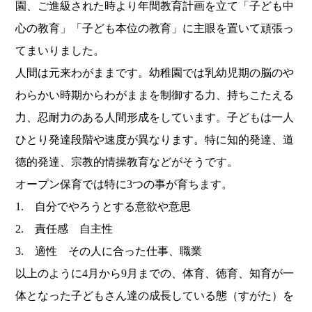
園、
ご進級された時より年間教育計画を立て「子ども中
心の教育」「
子ども本位の教育」に主眼を置いて頑張っ
てまいりました。
人間は元来わがままです。
幼稚園では乳幼児期の脳のや
わらかい時期からわがままを制御する
力、持ちこたえる
力、忍耐力のある人間形成をしています。
子どもは一人
ひとり発達段階や速度が異なります。特に知的発達、
道
徳的発達、宗教的情操教育などがそうです。
オープン保育では特に3つの事が育ちます。
1. 自分でやろうとする意欲や意思
2. 責任感 自主性
3. 適性 その人に合った仕事、職業
以上のように4月から9月までの、体育、徳育、
知育が一
体となった子どもさん達の成長している態（すがた）
を