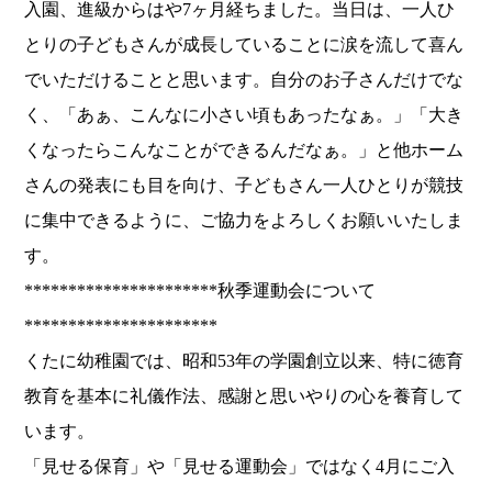
入園、進級からはや7ヶ月経ちました。当日は、
一人ひ
とりの子どもさんが成長していることに涙を流して喜ん
でい
ただけることと思います。自分のお子さんだけでな
く、「あぁ、
こんなに小さい頃もあったなぁ。」「
大き
くなったらこんなことができるんだなぁ。」
と他ホーム
さんの発表にも目を向け、
子どもさん一人ひとりが競技
に集中できるように、
ご協力をよろしくお願いいたしま
す。
**********************
秋季運動会について
*********************
*
くたに幼稚園では、昭和53年の学園創立以来、
特に徳育
教育を基本に礼儀作法、
感謝と思いやりの心を養育して
います。
「見せる保育」や「見せる運動会」ではなく4月にご入