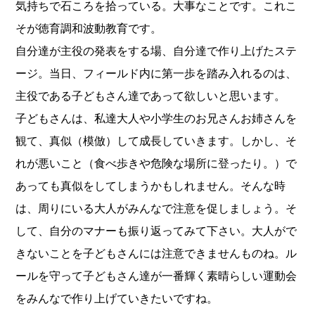
気持ちで石ころを拾っている。
大事なことです。これこ
そが徳育調和波動教育です。
自分達が主役の発表をする場、自分達で作り上げたステ
ージ。
当日、フィールド内に第一歩を踏み入れるのは、
主役である子どもさん達であって欲しいと思います。
子どもさんは、私達大人や小学生のお兄さんお姉さんを
観て、
真似（模倣）して成長していきます。しかし、そ
れが悪いこと（
食べ歩きや危険な場所に登ったり。）
で
あっても真似をしてしまうかもしれません。そんな時
は、
周りにいる大人がみんなで注意を促しましょう。そ
して、
自分のマナーも振り返ってみて下さい。
大人がで
きないことを子どもさんには注意できませんものね。
ル
ールを守って子どもさん達が一番輝く素晴らしい運動会
をみんな
で作り上げていきたいですね。