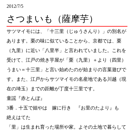
2012/7/5
さつまいも（薩摩芋）
サツマイモには、「十三里（じゅうさんり）」の別名が
あります。
栗の味に似ていることから、京都では、栗
（九里）に近い「
八里半」と言われていました。これを
受けて、江戸の焼き芋屋が「
栗（九里）＋より（四里）
うまい＝十三里」
と言い始めたのが始まりの言葉遊びで
す。また、
江戸からサツマイモの名産地である川越（現
在の埼玉）
までの距離が丁度十三里です。
童謡『赤とんぼ』
3番．十五で姐やは 嫁に行き 『お里のたより』も
絶えはてた
「里」は生まれ育った場所や家。
よその土地で暮らして