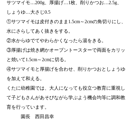
サツマイモ…200g、厚揚げ…1枚、削りかつお…2.5g、
しょうゆ…大さじ0.5
①サツマイモは皮付きのまま1.5cm～2cmの角切りにし、
水にさらしてあく抜きをする。
②水からゆでてやわらかくなったら湯をきる。
③
厚揚げは焼き網かオーブントースターで両面をカリッ
と焼いて1.
5cm～2cmに切る。
④サツマイモと厚揚げを合わせ、
削りかつおとしょうゆ
を加えて和える。
くたに幼稚園では、
大人になっても役立つ教育に重視し
て子どもさんがあそびながら学
ぶよう機会均等に調和教
育を行っています。
園長 西田昌幸