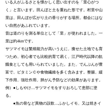
いる人がふるさとを懐かしく思い出すのを「
里心がつ
く」と言います。田んぼと土を重ねた形です。
村里や山
里は、田んぼが広がり土の香りがする場所。
都会にはな
い自然があふれています。
昔は道のりを測る単位として「里」が使われました。
一
里は約4kmです。
サツマイモは繁殖能力が高いうえに、痩せた土地でも育
つため、
初心者でも比較的育て易く、
江戸時代以降の飢
餓食としても用いられていました。また、
でんぷんが豊
富で、ビタミンＣや食物繊維を多く含みます。整腸、
緩
下作用、強壮作用、肺がん予防などの効果があります。
例）●しもやけ…サツマイモをすりおろして患部に塗
る。
●魚の骨など異物の誤飲…ふかしイモ、
又は焼きイ