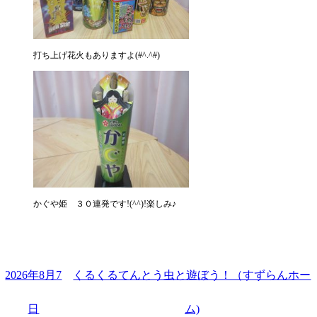
打ち上げ花火もありますよ(#^.^#)
かぐや姫 ３０連発です!(^^)!楽しみ♪
2026年8月7
くるくるてんとう虫と遊ぼう！（すずらんホー
日
ム)