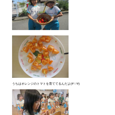
うちはオレンジのトマトを育ててるんだよ(#^.^#)