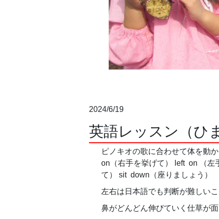
2024/6/19
英語レッスン（ひ
ピノキオの歌
on（右手を挙げて） left on （左手
て） sit down（座りましょう）
左右は日本語でも判断が難しいこと
鼻がどんどん伸びていく仕草が面