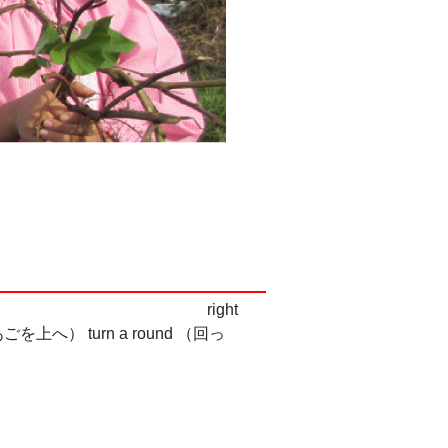
！ right
ごを上へ） turn a round （回っ