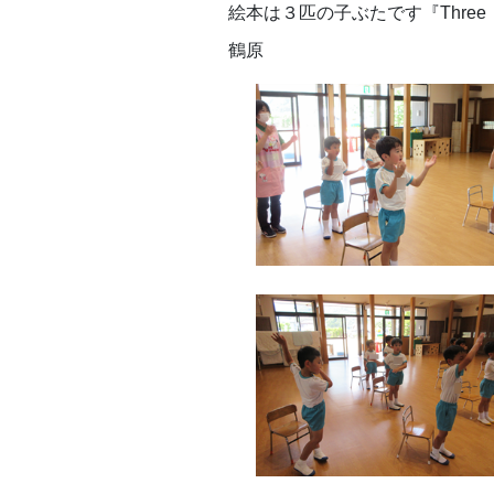
絵本は３匹の子ぶたです『Three
鶴原