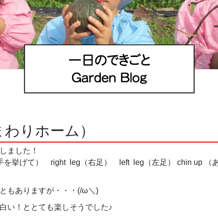
まわりホーム）
に合わせて体を動かしました
を挙げて） right leg（右足） left leg（左足） chin up （あ
もありますが・・・(/ω＼)
白い！ととても楽しそうでした♪