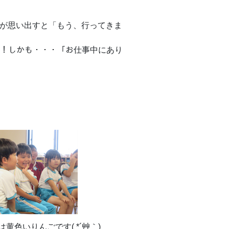
が思い出すと「もう、行ってきま
･ω･ﾉ)ﾉ！
ﾉ！しかも・・・「お仕事中にあり
黄色いりんごです( *´艸｀)