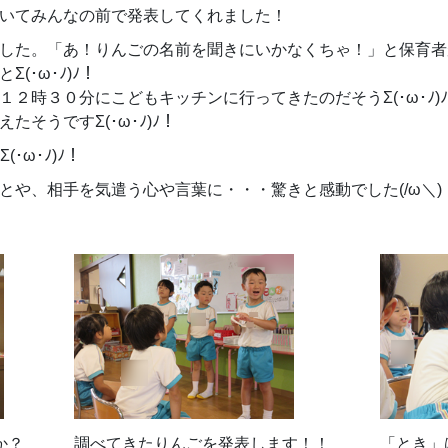
いてみんなの前で発表してくれました！
した。「あ！りんごの名前を聞きにいかなくちゃ！」と保育者
ナゴールドでした」とΣ(
２時３０分にこどもキッチンに行ってきたのだそうΣ(･ω･ﾉ)
そうですΣ(･ω･ﾉ)ﾉ！
･ω･ﾉ)ﾉ！
とや、相手を気遣う心や言葉に・・・驚きと感動でした(/ω＼)
か？
調べてきたりんごを発表します！！
「とき」は