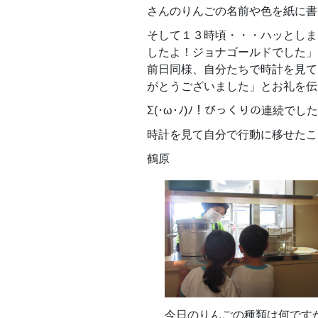
さんのりんごの名前や色を紙に書
そして１３時頃・・・ハッとしま
したよ！ジョ
前日同様、自分たちで時計を見て１
がとうございました」とお礼を伝えた
Σ(･ω･ﾉ)ﾉ！びっくりの連続でしたΣ(
時計を見て自分で行動に移せたこ
鶴原
今日のりんごの種類は何です