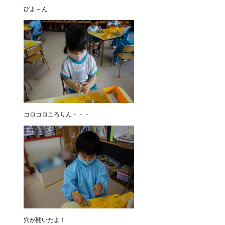
びよ～ん
コロコロころりん・・・
穴が開いたよ！