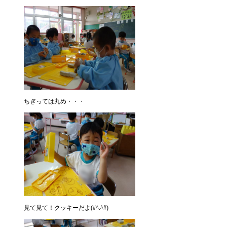
ちぎっては丸め・・・
見て見て！クッキーだよ(#^.^#)