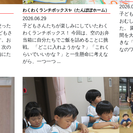
2026.
わくわくランチボックス✨（たんぽぽホーム）
子ど
2026.06.29
おむ
使った
子どもさんたちが楽しみにしていたわく
た。
どもさ
わくランチボックス！ 今回は、空のお弁
間を
す。お
当箱に自分たちでご飯を詰めることに挑
きな
、次の
戦。 「どこに入れようかな？」「これく
なのワ
内にた
らいでいいかな？」と一生懸命に考えな
がら、一つ一つ ...