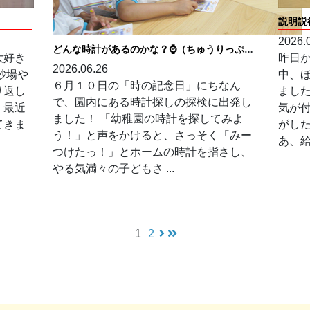
説明説
2026.
どんな時計があるのかな？⌚（ちゅうりっぷホーム）
大好き
昨日
2026.06.26
砂場や
中、
６月１０日の「時の記念日」にちなん
り返し
まし
で、園内にある時計探しの探検に出発し
、最近
気が
ました！ 「幼稚園の時計を探してみよ
てきま
がし
う！」と声をかけると、さっそく「みー
あ、給食
つけたっ！」とホームの時計を指さし、
やる気満々の子どもさ ...
1
2